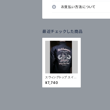
お支払い方法について
最近チェックした商品
スウィングトップ スイン
グトップ スカル ハーレ
¥7,740
ー バイカー アメ車 HO
TROD アメカジ ホット
ロッド スカル ドクロ チ
ョッパー サイドバルブ
ナックル パン ショベル
エボ ストリート ロック
ンロール ピンストライプ